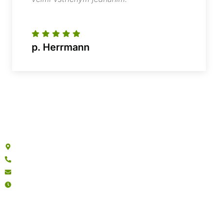
p. Herrmann
Easyhomes - Luxusní domy
Studentská 1999/55a, 323 00 Plzeň
+420 602 308 267
info@easyhomes.cz
PO - PÁ : 08:00 - 16:00
Fakturační údaje